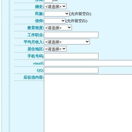
婚史:
民族:
(允许留空白)
信仰:
(允许留空白)
教育程度:
工作职业:
平均月收入:
居住地区:
手机号码:
email:
QQ:
应征信内容: