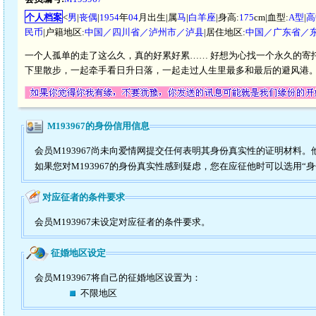
个人档案
<
男
|
丧偶
|
1954
年
04
月出生|属
马
|
白羊座
|身高:
175
cm|血型:
A型
|
高
民币
|户籍地区:
中国／四川省／泸州市／泸县
|居住地区:
中国／广东省／
一个人孤单的走了这么久，真的好累好累…… 好想为心找一个永久的寄
下里散步，一起牵手看日升日落，一起走过人生里最多和最后的避风港
M193967的身份信用信息
会员M193967尚未向爱情网提交任何表明其身份真实性的证明材料
如果您对M193967的身份真实性感到疑虑，您在应征他时可以选用“
对应征者的条件要求
会员M193967未设定对应征者的条件要求。
征婚地区设定
会员M193967将自己的征婚地区设置为：
不限地区