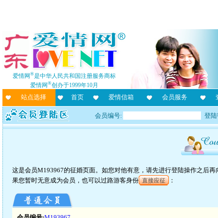
®
爱情网
是中华人民共和国注册服务商标
®
爱情网
创办于1999年10月
站点选择
首页
爱情信箱
会员服务
会员编号:
登陆
这是会员M193967的征婚页面。如您对他有意，请先进行登陆操作之后
果您暂时无意成为会员，也可以过路游客身份
：
直接应征
会员编号:
M193967