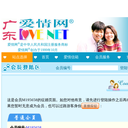
®
爱情网
是中华人民共和国注册服务商标
®
爱情网
创办于1999年10月
站点选择
首页
爱情信箱
会员服务
会员编号:
登陆
这是会员M195658的征婚页面。如您对他有意，请先进行登陆操作之后
果您暂时无意成为会员，也可以过路游客身份
：
直接应征
会员编号:
M195658