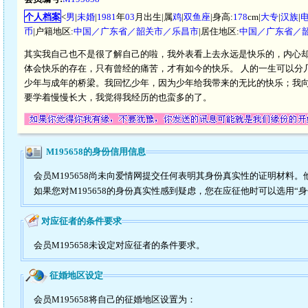
个人档案
<
男
|
未婚
|
1981
年
03
月出生|属
鸡
|
双鱼座
|身高:
178
cm|
大专
|
汉族
|
币
|户籍地区:
中国／广东省／韶关市／乐昌市
|居住地区:
中国／广东省／
其实我自己也不是很了解自己的啦，我外表看上去永远是快乐的，内心却
体会快乐的存在，只有曾经的痛苦，才有如今的快乐。 人的一生可以分
少年与成年的桥梁。我回忆少年，因为少年给我带来的无比的快乐；我向
要学着慢慢长大，我觉得我经历的也蛮多的了。
M195658的身份信用信息
会员M195658尚未向爱情网提交任何表明其身份真实性的证明材料
如果您对M195658的身份真实性感到疑虑，您在应征他时可以选用“
对应征者的条件要求
会员M195658未设定对应征者的条件要求。
征婚地区设定
会员M195658将自己的征婚地区设置为：