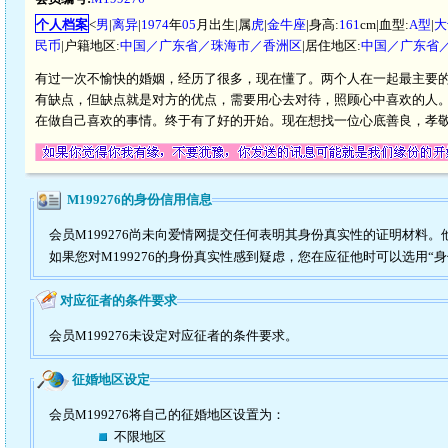
个人档案
<
男
|
离异
|
1974
年
05
月出生|属
虎
|
金牛座
|身高:
161
cm|血型:
A型
|
大
民币
|户籍地区:
中国／广东省／珠海市／香洲区
|居住地区:
中国／广东省
有过一次不愉快的婚姻，经历了很多，现在懂了。两个人在一起最主要
有缺点，但缺点就是对方的优点，需要用心去对待，照顾心中喜欢的人。
在做自己喜欢的事情。终于有了好的开始。现在想找一位心底善良，孝
M199276的身份信用信息
会员M199276尚未向爱情网提交任何表明其身份真实性的证明材料
如果您对M199276的身份真实性感到疑虑，您在应征他时可以选用“
对应征者的条件要求
会员M199276未设定对应征者的条件要求。
征婚地区设定
会员M199276将自己的征婚地区设置为：
不限地区