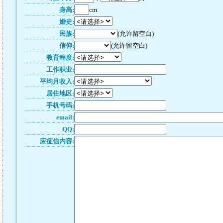
身高:
cm
婚史:
民族:
(允许留空白)
信仰:
(允许留空白)
教育程度:
工作职业:
平均月收入:
居住地区:
手机号码:
email:
QQ:
应征信内容: