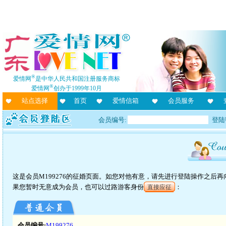
®
爱情网
是中华人民共和国注册服务商标
®
爱情网
创办于1999年10月
站点选择
首页
爱情信箱
会员服务
会员编号:
登陆
这是会员M199276的征婚页面。如您对他有意，请先进行登陆操作之后
果您暂时无意成为会员，也可以过路游客身份
：
直接应征
会员编号:
M199276