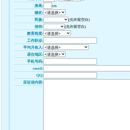
身高:
cm
婚史:
民族:
(允许留空白)
信仰:
(允许留空白)
教育程度:
工作职业:
平均月收入:
居住地区:
手机号码:
email:
QQ:
应征信内容: