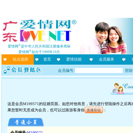
®
爱情网
是中华人民共和国注册服务商标
®
爱情网
创办于1999年10月
站点选择
首页
爱情信箱
会员服务
会员编号:
登陆
这是会员M199571的征婚页面。如您对他有意，请先进行登陆操作之后
果您暂时无意成为会员，也可以过路游客身份
：
直接应征
会员编号:
M199571