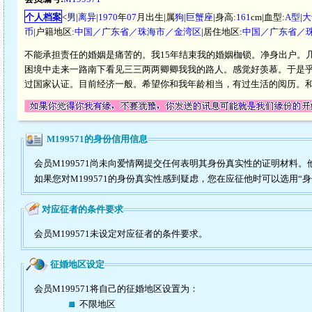
个人档案
<
男
|
离异
|
1970
年
07
月出生|属
狗
|
巨蟹座
|身高:
161
cm|血型:
A型
|
大
币
|户籍地区:
中国／广东省／珠海市／金湾区
|居住地区:
中国／广东省／
不能承担责任的婚姻是痛苦的。我15年结束我的婚姻枷锁。净身出户。
困境中走来一路南下看见三三两两卿卿我我的路人。感觉好羡慕。于是
过国家认证。目前经济一般。希望你和我年龄相当，有过生活的阅历。
M199571的身份信用信息
会员M199571尚未向爱情网提交任何表明其身份真实性的证明材料
如果您对M199571的身份真实性感到疑虑，您在应征他时可以选用“
对应征者的条件要求
会员M199571未设定对应征者的条件要求。
征婚地区设定
会员M199571将自己的征婚地区设置为：
不限地区