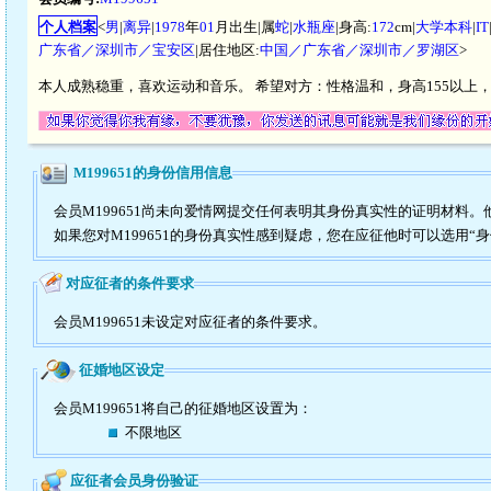
个人档案
<
男
|
离异
|
1978
年
01
月出生|属
蛇
|
水瓶座
|身高:
172
cm|
大学本科
|
IT
广东省／深圳市／宝安区
|居住地区:
中国／广东省／深圳市／罗湖区
>
本人成熟稳重，喜欢运动和音乐。 希望对方：性格温和，身高155以上
M199651的身份信用信息
会员M199651尚未向爱情网提交任何表明其身份真实性的证明材料
如果您对M199651的身份真实性感到疑虑，您在应征他时可以选用“
对应征者的条件要求
会员M199651未设定对应征者的条件要求。
征婚地区设定
会员M199651将自己的征婚地区设置为：
不限地区
应征者会员身份验证