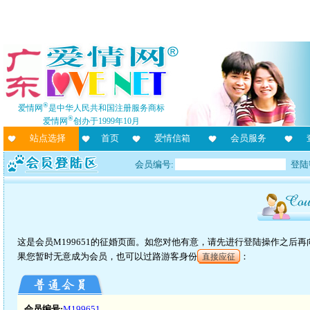
®
爱情网
是中华人民共和国注册服务商标
®
爱情网
创办于1999年10月
站点选择
首页
爱情信箱
会员服务
会员编号:
登陆
这是会员M199651的征婚页面。如您对他有意，请先进行登陆操作之后
果您暂时无意成为会员，也可以过路游客身份
：
直接应征
会员编号:
M199651