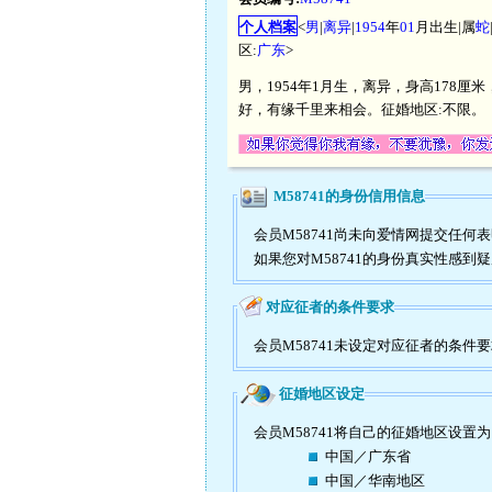
个人档案
<
男
|
离异
|
1954
年
01
月出生|属
蛇
区:
广东
>
男，1954年1月生，离异，身高178厘米，
好，有缘千里来相会。征婚地区:不限。
M58741的身份信用信息
会员M58741尚未向爱情网提交任
如果您对M58741的身份真实性感到
对应征者的条件要求
会员M58741未设定对应征者的条件
征婚地区设定
会员M58741将自己的征婚地区设置
中国／广东省
中国／华南地区