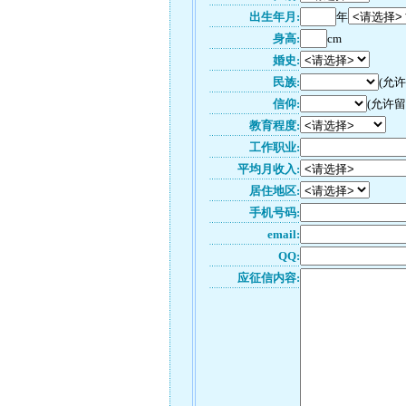
出生年月:
年
身高:
cm
婚史:
民族:
(允
信仰:
(允许留
教育程度:
工作职业:
平均月收入:
居住地区:
手机号码:
email:
QQ:
应征信内容: