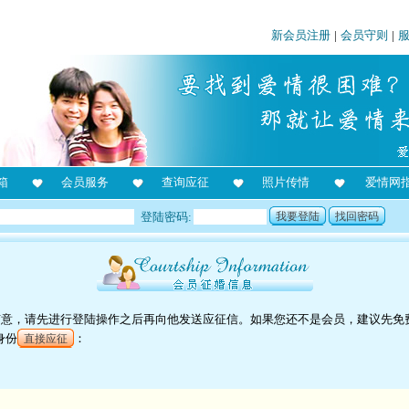
新会员注册
|
会员守则
|
箱
会员服务
查询应征
照片传情
爱情网
登陆密码:
我要登陆
找回密码
他有意，请先进行登陆操作之后再向他发送应征信。如果您还不是会员，建议先免
身份
：
直接应征