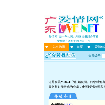
®
爱情网
是中华人民共和国注册服务商标
®
爱情网
创办于1999年10月
站点选择
首页
爱情信
会员编号:
这是会员M58741的征婚页面。如您对
果您暂时无意成为会员，也可以过路游客
会员编号:
M58741