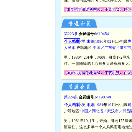
住。落霞与孤翱齐飞，秋水共长天一色 
第223条
会员编号:
M194541
个人档案
<
男
|
未婚
|
1986
年
02
月出生|属
虎
人民币
|户籍地区:
中国／广东省／湛江市
男，1986年2月生，未婚，身高172
住。一切随缘吧！心有多大爱就有多大
第224条
会员编号:
M190749
个人档案
<
男
|
未婚
|
1981
年
10
月出生|属
鸡
户籍地区:
中国／湖北省／武汉市／武昌
男，1981年10月生，未婚，身高175
区居住。这么多年一个人风风雨雨地走过