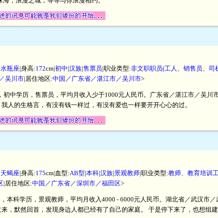
珠海，浪漫之城，等等与你浪漫相约。
|
水瓶座
|身高:
172
cm|
初中
|
汉族
|
售票员
|职业类型:
非文职职员(工人、销售员、司
／吴川市
|居住地区:
中国／广东省／湛江市／吴川市
>
厘米，初中学历，售票员，平均月收入少于1000元人民币。广东省／湛江市／吴
。我人的生格言，有没有钱一样过，有没有爱也一样要开开心心的过。
|
天蝎座
|身高:
175
cm|血型:
AB型
|
本科
|
汉族
|
景观教师
|职业类型:
教师、教育培训
区
|居住地区:
中国／广东省／深圳市／福田区
>
厘米，本科学历，景观教师，平均月收入4000 - 6000元人民币。湖北省／武
来，默然回首，发现身边人都已经有了自己的家庭。 于是停下来了，也想组建