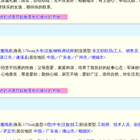
人真诚礼貌；踏实，勿动动戏，无不良爱好；相貌端庄，有上进心，举动沉稳，
寻快乐的女孩，期待你的联系。
|
魔羯座
|身高:
176
cm|
大专
|
汉族
|
钢铁调试师
|职业类型:
非文职职员(工人、销售员
湛江市／遂溪县
|居住地区:
中国／广东省／广州市／增城市
>
不怕苦不怕累的性格；父母恩爱，家庭和谐，培养了我良好的处事心态；军体校
；心地善良，尊老爱幼；勤快心细，厨艺不错；爱好广泛，崇尚自然，对生活充
|
魔羯座
|身高:
175
cm|血型:
O型
|
中专
|
汉族
|
技工
|职业类型:
工程师、技术人员、创
／罗定市
|居住地区:
中国／广东省／佛山市／顺德区
>