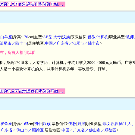
|
白羊座
|身高:
170
cm|血型:
AB型
|
大专
|
汉族
|宗教信仰:
佛教
|
计算机
|职业类型:
教师
汕尾市／陆丰市
|居住地区:
中国／广东省／汕尾市／陆丰市
>
开发布，所有人都可以看
未婚，身高170厘米，大专学历，计算机，平均月收入2000-4000元人民币。
人是一个喜欢计算机的人，从事计算机多年，喜欢音乐、打球。
|
双鱼座
|身高:
165
cm|
初中
|
汉族
|宗教信仰:
佛教
|
厨房
|职业类型:
非文职职员(工人
／广东省／佛山市／顺德区
|居住地区:
中国／广东省／佛山市／顺德区
>