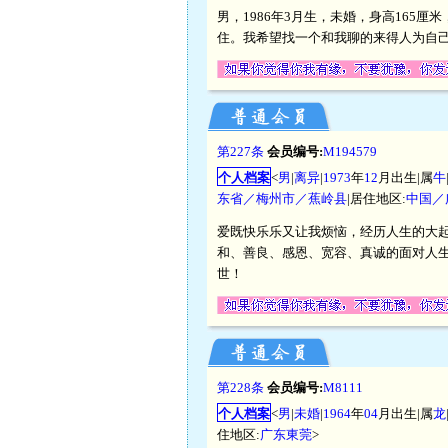
男，1986年3月生，未婚，身高165厘
住。我希望找一个和我聊的来得人为自
第227条
会员编号:
M194579
个人档案
<
男
|
离异
|
1973
年
12
月出生|属
牛
东省／梅州市／蕉岭县
|居住地区:
中国／
爱既快乐乐又让我烦恼，经历人生的大
和、善良、感恩、宽容、真诚的面对人
世！
第228条
会员编号:
M8111
个人档案
<
男
|
未婚
|
1964
年
04
月出生|属
龙
住地区:
广东東莞
>