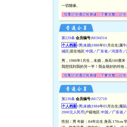
一切随缘。
第229条
会员编号:
M194514
个人档案
<
男
|
未婚
|
1986
年
01
月出生|属
牛
城区
|居住地区:
中国／广东省／河源市／
男，1986年1月生，未婚，身高160
我想找到我的另一半！我会很好的对他
第230条
会员编号:
M172719
个人档案
<
男
|
未婚
|
1984
年
05
月出生|属
鼠
2000元人民币
|户籍地区:
中国／广东省／
性别：男 年龄：84年出生 身高:170c