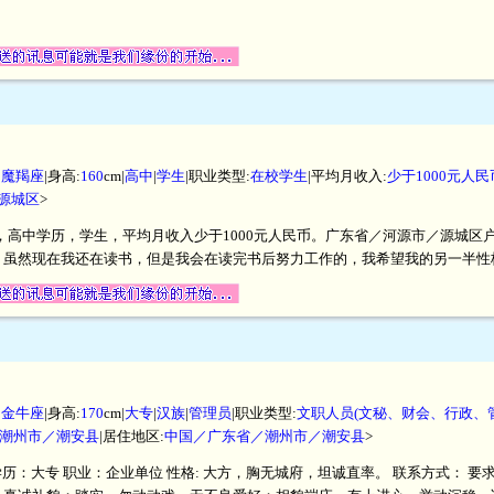
|
魔羯座
|身高:
160
cm|
高中
|
学生
|职业类型:
在校学生
|平均月收入:
少于1000元人民
源城区
>
厘米，高中学历，学生，平均月收入少于1000元人民币。广东省／河源市／源城
，虽然现在我还在读书，但是我会在读完书后努力工作的，我希望我的另一半性
|
金牛座
|身高:
170
cm|
大专
|
汉族
|
管理员
|职业类型:
文职人员(文秘、财会、行政、
潮州市／潮安县
|居住地区:
中国／广东省／潮州市／潮安县
>
m 学历：大专 职业：企业单位 性格: 大方，胸无城府，坦诚直率。 联系方式： 要求