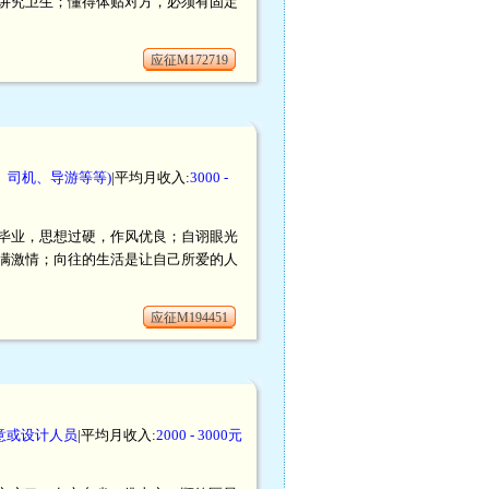
讲究卫生；懂得体贴对方，必须有固定
应征M172719
、司机、导游等等)
|平均月收入:
3000 -
毕业，思想过硬，作风优良；自诩眼光
满激情；向往的生活是让自己所爱的人
应征M194451
意或设计人员
|平均月收入:
2000 - 3000元