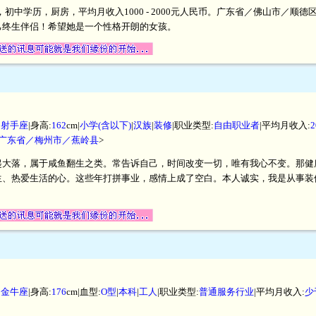
米，初中学历，厨房，平均月收入1000 - 2000元人民币。广东省／佛山市／
己终生伴侣！希望她是一个性格开朗的女孩。
|
射手座
|身高:
162
cm|
小学(含以下)
|
汉族
|
装修
|职业类型:
自由职业者
|平均月收入:
2
广东省／梅州市／蕉岭县
>
起大落，属于咸鱼翻生之类。常告诉自己，时间改变一切，唯有我心不变。那健
生、热爱生活的心。这些年打拼事业，感情上成了空白。本人诚实，我是从事装
|
金牛座
|身高:
176
cm|血型:
O型
|
本科
|
工人
|职业类型:
普通服务行业
|平均月收入:
少