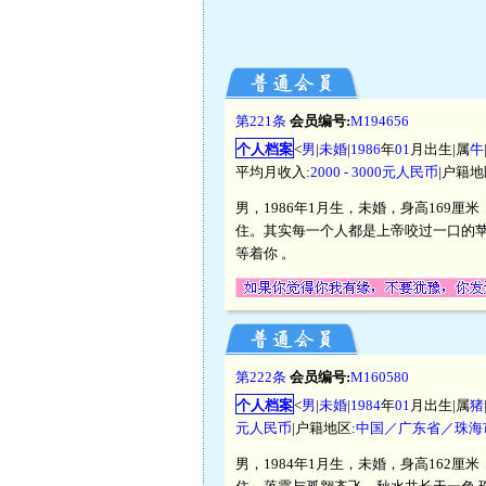
第221条
会员编号:
M194656
个人档案
<
男
|
未婚
|
1986
年
01
月出生|属
牛
平均月收入:
2000 - 3000元人民币
|户籍地
男，1986年1月生，未婚，身高169厘
住。其实每一个人都是上帝咬过一口的
等着你 。
第222条
会员编号:
M160580
个人档案
<
男
|
未婚
|
1984
年
01
月出生|属
猪
元人民币
|户籍地区:
中国／广东省／珠海
男，1984年1月生，未婚，身高162厘