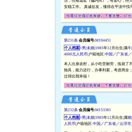
洁，性格温柔（偏内向），有爱心，待
安稳工作。 真诚征友，懂得在平淡中找
第231条
会员编号:
M194451
个人档案
<
男
|
未婚
|
1985
年
12
月出生|属
牛
4000元人民币
|户籍地区:
中国／广东省／
本人出身农村，从小吃苦耐劳，练就了
独具，能力还行，办事利索，考虑周全
过得比我幸福！
第232条
会员编号:
M153381
个人档案
<
男
|
未婚
|
1983
年
12
月出生|属
猪
人民币
|户籍地区:
中国／广东省／云浮市