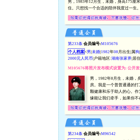
男，1983年12月生，未婚，身高175
住。只想找一个合适的陪伴我度过一生
第233条
会员编号:
M105676
个人档案
<
男
|
未婚
|
1982
年
08
月出生|属
狗
2000元人民币
|户籍地区:
湖南张家界
|居
M105676将照片发布模式设置为: 公
男，1982年8月生，未婚，
房。我是一个普普通通的打
颗健康和乐于助人的心。作
缘能让我们牵手，如果你不
第234条
会员编号:
M96542