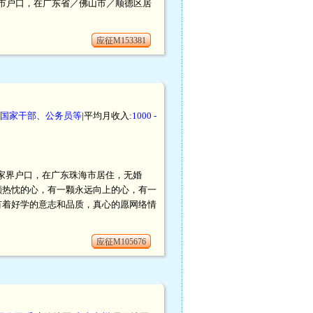
／罗定市户口，在广东省／佛山市／顺德区居
应征M153381
国家干部、公务员等
|平均月收入:
1000 -
湖南张家界户口，在广东珠海市居住，无婚
颗热忱的心，有一颗永远向上的心，有一
有着好学的意志和品质，真心的愿网络情
应征M105676