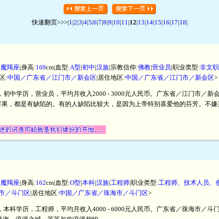
快速翻页>>>|
1
|
2
|
3
|
4
|
5
|
6
|
7
|
8
|
9
|
10
|
11
|
12
|
13
|
14
|
15
|
16
|
17
|
18
|
|
魔羯座
|身高:
169
cm|血型:
A型
|
初中
|
汉族
|宗教信仰:
佛教
|
营业员
|职业类型:
非文职
区:
中国／广东省／江门市／新会区
|居住地区:
中国／广东省／江门市／新会区
>
米，初中学历，营业员，平均月收入2000 - 3000元人民币。广东省／江门市
苹果，都是有缺陷的。有的人缺陷比较大，是因为上帝特别喜爱他的芬芳。不嫌
|
魔羯座
|身高:
162
cm|血型:
O型
|
本科
|
汉族
|
工程师
|职业类型:
工程师、技术人员、
市／斗门区
|居住地区:
中国／广东省／珠海市／斗门区
>
米，本科学历，工程师，平均月收入4000 - 6000元人民币。广东省／珠海市