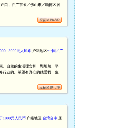
顺德区户口，在广东省／佛山市／顺德区居
应征M194582
000 - 3000元人民币
|户籍地区:
中国／广
康、自然的生活理念和一颗坦然、平
修行业的。希望有真心的她爱我一生一
应征M194579
于1000元人民币
|户籍地区:
台湾台中
|居