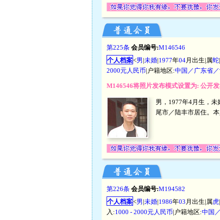
第225条
会员编号:
M146546
个人档案
<
男
|
未婚
|
1977
年
04
月出生|属
蛇
2000元人民币
|户籍地区:
中国／广东省／
M146546将照片发布模式设置为: 公
男，1977年4月生，
尾市／陆丰市居住。本
第226条
会员编号:
M194582
个人档案
<
男
|
未婚
|
1986
年
03
月出生|属
虎
入:
1000 - 2000元人民币
|户籍地区:
中国