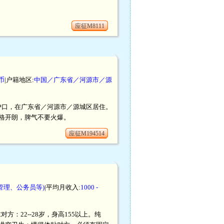
应征M8111
币
|户籍地区:
中国／广东省／河源市／源
区户口，在广东省／河源市／源城区居住。
格开朗，脾气不要火爆。
应征M194514
管理、公务员等)
|平均月收入:
1000 -
对方：22--28岁，身高155以上。纯